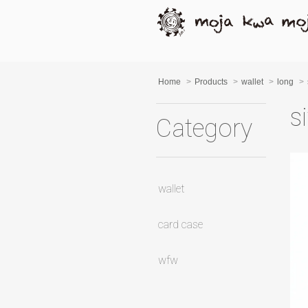
Home
>
Products
>
wallet
>
long
>
s
Category
wallet
card case
wfw