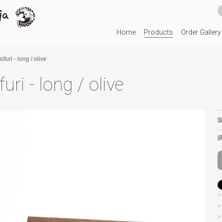
moja kwa moja
Home
Products
Order Gallery
sifuri - long / olive
ifuri - long / olive