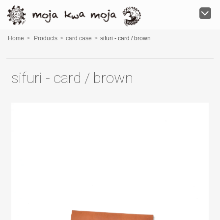
moja kwa moja
Home
>
Products
>
card case
>
sifuri - card / brown
sifuri - card / brown